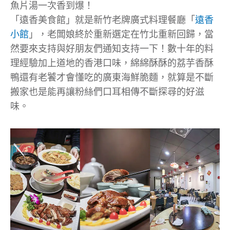
魚片湯一次香到爆！
「遠香美食館」就是新竹老牌廣式料理餐廳「
遠香
小館
」，老闆娘終於重新選定在竹北重新回歸，當
然要來支持與好朋友們通知支持一下！數十年的料
理經驗加上道地的香港口味，綿綿酥酥的荔芋香酥
鴨還有老饕才會懂吃的廣東海鮮脆麵，就算是不斷
搬家也是能再讓粉絲們口耳相傳不斷探尋的好滋
味。