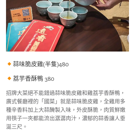
蒜味脆皮雞(半隻)480
荔芋香酥鴨 380
招牌大菜絕不能錯過蒜味脆皮雞和雞荔芋香酥鴨，
廣式餐廳裡的「國菜」就是蒜味脆皮雞，全雞用多
種辛香料加上大蒜醃製入味，外皮酥脆，肉質鮮嫩
用筷子一夾都能流出潺潺肉汁，濃郁的蒜香讓人垂
涎三尺。