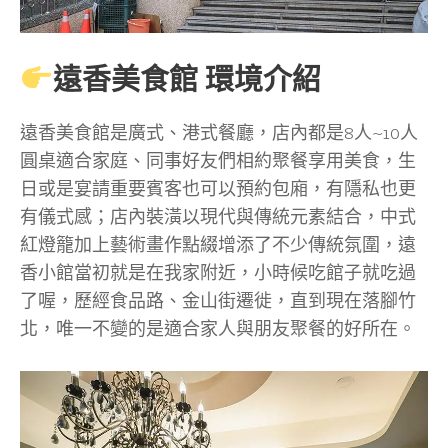
遠香美食館 環境介紹
遠香美食館是廣式、港式餐廳，店內都是8人~10人
圓桌適合家庭、同事好友們相約聚餐享用美食，生
日或是宴請重要賓客也可以預約包廂，有隱私也更
有儀式感；店內裝潢以現代與傳統元素結合，中式
紅燈籠加上藝術畫作點綴增添了不少傳統氛圍，遠
香小館當初就是在我家附近，小時候吃館子就吃過
了喔，歷經食品路、金山街遷徙，直到現在落腳竹
北，唯一不變的是適合家人與朋友聚餐的好所在。