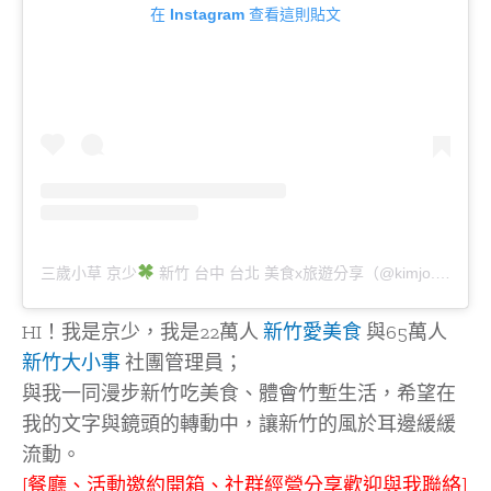
在 Instagram 查看這則貼文
三歲小草 京少
新竹 台中 台北 美食x旅遊分享（@kimjo.food.hsinchu）分享的貼文
HI！我是京少，我是22萬人
新竹愛美食
與65萬人
新竹大小事
社團管理員；
與我一同漫步新竹吃美食、體會竹塹生活，希望在
我的文字與鏡頭的轉動中，讓新竹的風於耳邊緩緩
流動。
[餐廳、活動邀約開箱、社群經營分享歡迎與我聯絡]