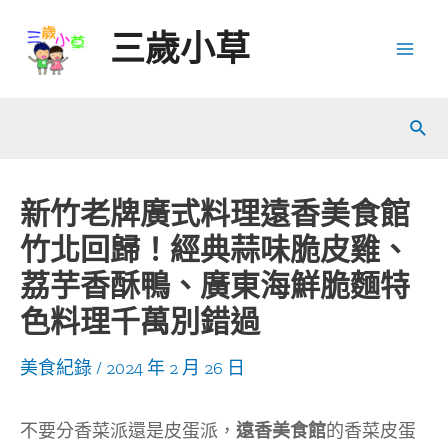
Skip
三歲小草
to
Mai
content
Men
Sear
新竹老牌廣式料理遠香美食館
竹北回歸！經典蒜味脆皮雞、
荔芋香酥鴨、廣東海鮮脆麵特
色料理千萬別錯過
美食紀錄
/
2024 年 2 月 26 日
不要分香菜派還是皮蛋派，
遠香美食館
的香菜皮蛋