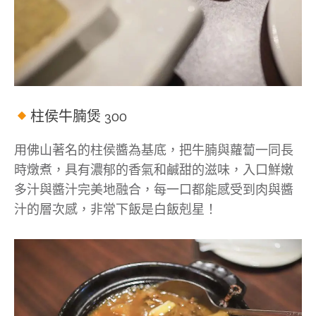
柱侯牛腩煲 300
用佛山著名的柱侯醬為基底，把牛腩與蘿蔔一同長
時燉煮，具有濃郁的香氣和鹹甜的滋味，入口鮮嫩
多汁與醬汁完美地融合，每一口都能感受到肉與醬
汁的層次感，非常下飯是白飯剋星！