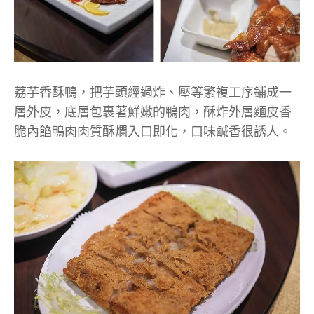
荔芋香酥鴨，把芋頭經過炸、壓等繁複工序鋪成一
層外皮，底層包裹著鮮嫩的鴨肉，酥炸外層麵皮香
脆內餡鴨肉肉質酥爛入口即化，口味鹹香很誘人。