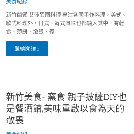
美食紀錄
西
式
還
新竹簡餐 艾莎異國料理 專注各國手作料理，美式、
有
歐式料理外，日式、韓式風味也都融入其中，有輕
港
式
食、薄餅、燉飯、義 …
餐
點
新
任
繼續閱讀 »
竹
君
簡
挑
餐
選
Elsa
~
艾
莎
異
國
新竹美食- 窯食 親子披薩DIY也
料
理
|
是餐酒館,美味重啟以食為天的
玻
璃
敬畏
屋、
壁
爐、