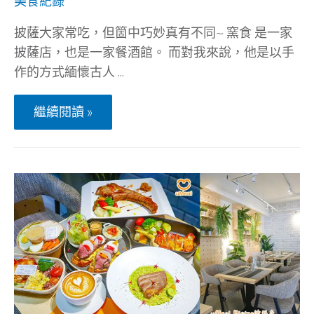
美食紀錄
歐
式
披薩大家常吃，但箇中巧妙真有不同~ 窯食 是一家
鄉
村
披薩店，也是一家餐酒館。 而對我來說，他是以手
風，
作的方式緬懷古人 …
好
想
每
新
天
繼續閱讀 »
竹
都
美
過
食-
聖
窯
誕
食
節
親
子
披
薩
DIY
也
是
餐
酒
館,
美