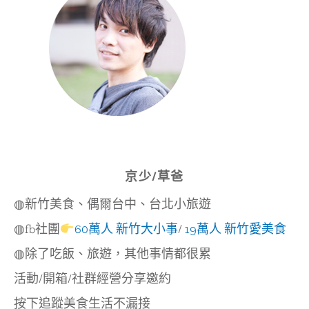
山
店
強
推
戰
斧
嫩
豬,
高
蛋
白
低
GI
低
醣
京少/草爸
美
味
◍新竹美食、偶爾台中、台北小旅遊
舒
肥
◍fb社團
60萬人 新竹大小事
/
19萬人 新竹愛美食
料
理,
◍除了吃飯、旅遊，其他事情都很累
外
帶
活動/開箱/社群經營分享邀約
外
送
按下追蹤美食生活不漏接