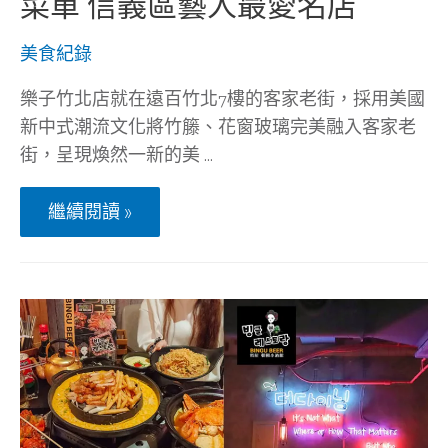
菜單 信義區藝人最愛名店
餐
點
適
美食紀錄
合
好
友
樂子竹北店就在遠百竹北7樓的客家老街，採用美國
聚
新中式潮流文化將竹籐、花窗玻璃完美融入客家老
會，
屬
街，呈現煥然一新的美 …
於
爸
the
爸
繼續閱讀 »
Diner
的
樂
親
子
子
美
餐
式
廳
餐
~
廳
竹
北
店|
美
式
早