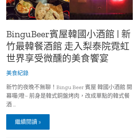
午
餐
全
天
供
應
BinguBeer賓屋韓國小酒館 | 新
專
屬
竹最韓餐酒館 走入梨泰院霓虹
親
子
世界享受微醺的美食饗宴
菜
單
信
美食紀錄
義
區
藝
新竹的夜晚不無聊！Bingu Beer 賓屋 韓國小酒館 開
人
幕囉(噔~ 前身是韓式銅盤烤肉，改成單點的韓式餐
最
愛
酒 …
名
店
BinguBeer
繼續閱讀 »
賓
屋
韓