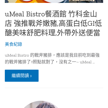
味
重
啟
uMeal Bistro餐酒館 竹科金山
以
食
店 強推戰斧嫩豬,高蛋白低GI低
為
天
醣美味舒肥料理,外帶外送便當
的
敬
畏
美食紀錄
uMeal Bistro 的戰斧豬排，應該是我目前吃到最強
的戰斧豬排了!!照點就對了，沒有之一~ uMeal …
uMeal
繼續閱讀 »
Bistro
餐
酒
館
竹
科
金