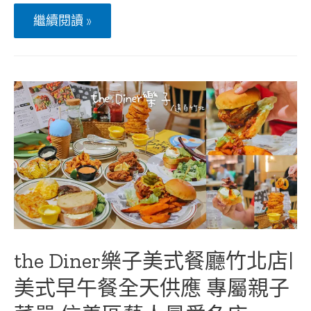
新
繼續閱讀 »
竹
竹
北
HOOTERS
美
式
餐
廳
|
熱
情
HOOTERS
女
郎
呼
拉
圈
秀、
大
the Diner樂子美式餐廳竹北店|
份
量
美式早午餐全天供應 專屬親子
美
式