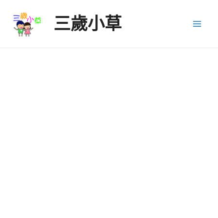
Skip
三歲小草
to
Mai
content
Men