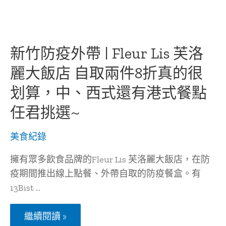
國
小
酒
館
|
新竹防疫外帶 | Fleur Lis 芙洛
新
竹
最
麗大飯店 自取兩件8折真的很
韓
餐
划算，中、西式還有港式餐點
酒
館
任君挑選~
走
入
梨
美食紀錄
泰
院
擁有眾多飲食品牌的Fleur Lis 芙洛麗大飯店，在防
霓
虹
疫期間推出線上點餐、外帶自取的防疫餐盒。有
世
界
13Bist …
享
受
新
微
繼續閱讀 »
竹
醺