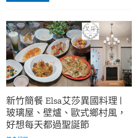
防
的
疫
美
外
食
帶
饗
|
宴
Fleur
Lis
芙
洛
麗
大
飯
店
自
取
兩
件
8
新竹簡餐 Elsa艾莎異國料理 |
折
真
玻璃屋、壁爐、歐式鄉村風，
的
很
好想每天都過聖誕節
划
算，
中、