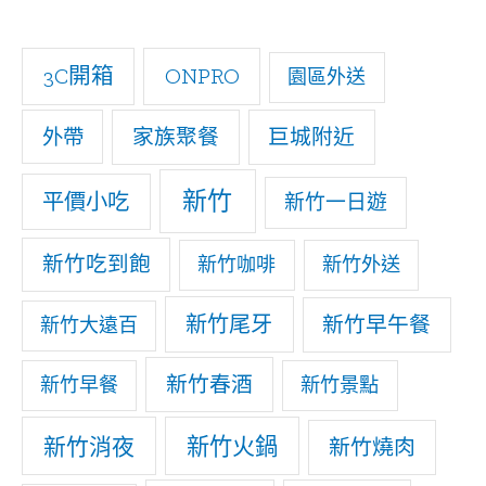
h
f
3C開箱
ONPRO
園區外送
o
家族聚餐
巨城附近
外帶
r
:
新竹
平價小吃
新竹一日遊
新竹吃到飽
新竹咖啡
新竹外送
新竹尾牙
新竹早午餐
新竹大遠百
新竹春酒
新竹早餐
新竹景點
新竹消夜
新竹火鍋
新竹燒肉