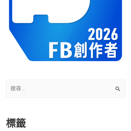
S
e
a
r
標籤
c