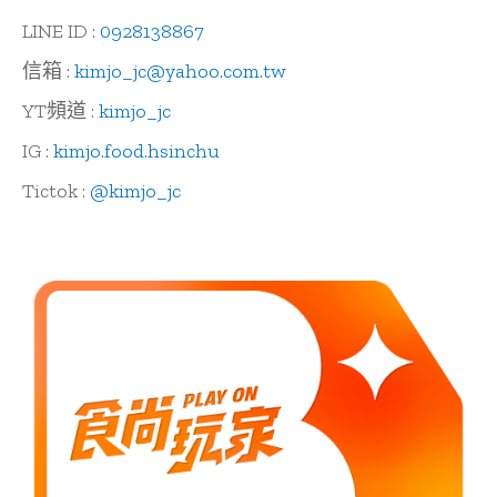
便
當
LINE ID :
0928138867
信箱 :
kimjo_jc@yahoo.com.tw
YT頻道 :
kimjo_jc
IG :
kimjo.food.hsinchu
Tictok :
@kimjo_jc