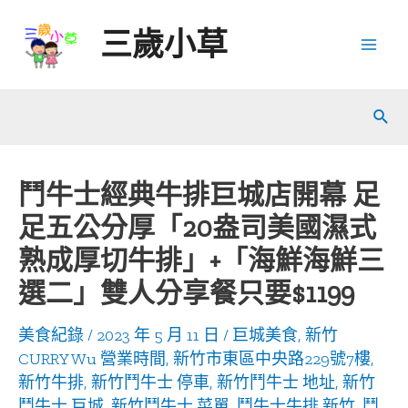
Skip
三歲小草
to
Mai
content
Men
Sear
鬥牛士經典牛排巨城店開幕 足
足五公分厚「20盎司美國濕式
熟成厚切牛排」+「海鮮海鮮三
選二」雙人分享餐只要$1199
美食紀錄
/
2023 年 5 月 11 日
/
巨城美食
,
新竹
CURRY Wu 營業時間
,
新竹市東區中央路229號7樓
,
新竹牛排
,
新竹鬥牛士 停車
,
新竹鬥牛士 地址
,
新竹
鬥牛士 巨城
,
新竹鬥牛士 菜單
,
鬥牛士牛排 新竹
,
鬥