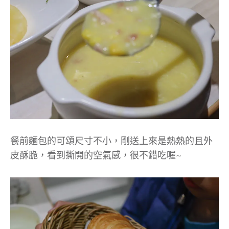
餐前麵包的可頌尺寸不小，剛送上來是熱熱的且外
皮酥脆，看到撕開的空氣感，很不錯吃喔~