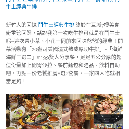
牛士經典牛排
新竹人的回憶
鬥牛士經典牛排
終於在巨城7樓美食
街重磅回歸，話說我第一次吃牛排可就是在鬥牛士
呢~這次帶小草、小花一同前來回味爸爸的經典！開
幕活動有「20盎司美國濕式熟成厚切牛排」+「海鮮
海鮮三選二」$1199雙人分享餐，足足五公分厚的超
值份量加上開胃沙拉、餐前麵包和湯品、飲料自助
吧，再點一份老饕推薦8選2套餐，一家四人吃就相
當足夠！