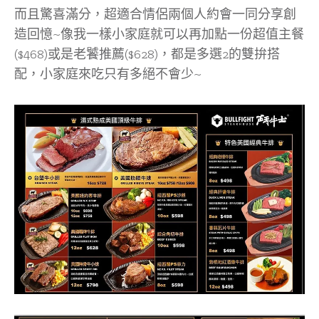
而且驚喜滿分，超適合情侶兩個人約會一同分享創
造回憶~像我一樣小家庭就可以再加點一份超值主餐
($468)或是老饕推薦($628)，都是多選2的雙拚搭
配，小家庭來吃只有多絕不會少~