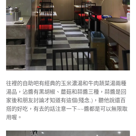
往裡的自助吧有經典的玉米濃湯和牛肉蔬菜湯兩種
湯品，沾醬有黑胡椒、蘑菇和蒜醬三種，蒜醬是回
家後和朋友討論才知道有這個(殘念..)，聽他說還百
搭的好吃，有去的話注意一下~~醬都是可以無限取
用喔。