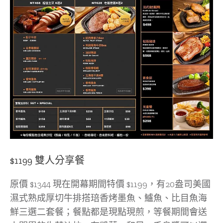
$1199 雙人分享餐
原價 $1344 現在開幕期間特價 $1199，有20盎司美國
濕式熟成厚切牛排搭琣香烤墨魚、鱸魚、比目魚海
鮮三選二套餐；餐點都是現點現煎，等餐期間會送