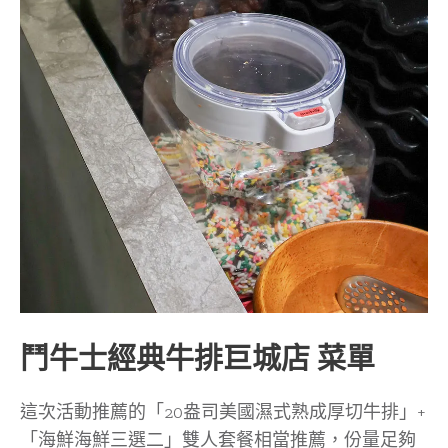
鬥牛士經典牛排巨城店 菜單
這次活動推薦的「20盎司美國濕式熟成厚切牛排」+
「海鮮海鮮三選二」雙人套餐相當推薦，份量足夠