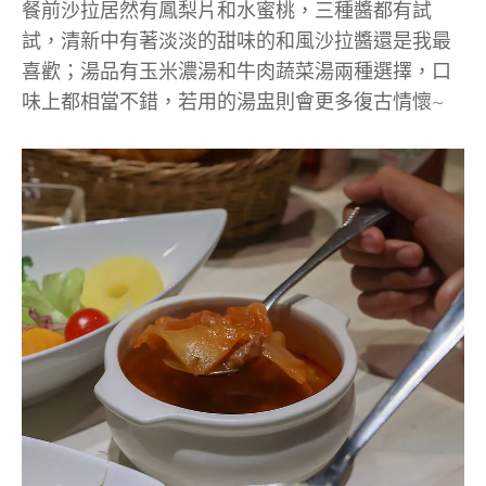
餐前沙拉居然有鳳梨片和水蜜桃，三種醬都有試
試，清新中有著淡淡的甜味的和風沙拉醬還是我最
喜歡；湯品有玉米濃湯和牛肉蔬菜湯兩種選擇，口
味上都相當不錯，若用的湯盅則會更多復古情懷~