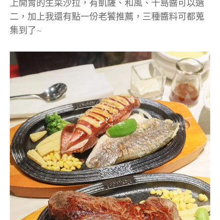
上開胃的生菜沙拉，有凱薩、和風、千島醬可以選
二，加上我還有點一份老饕推薦，三種醬料可都蒐
集到了~