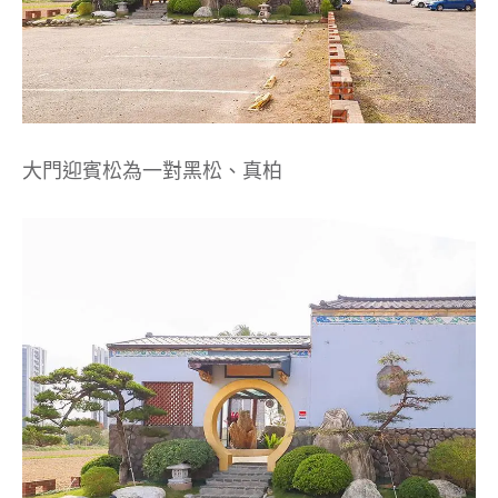
大門迎賓松為一對黑松、真柏