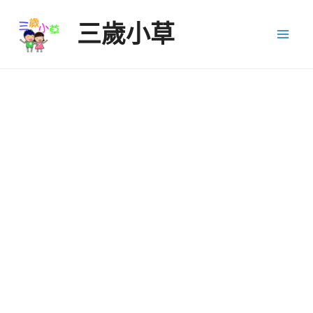
Skip
三歲小草
to
Mai
content
Men