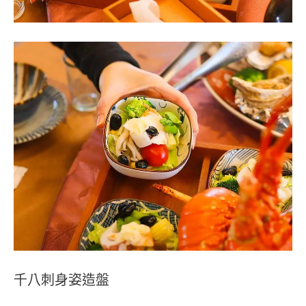
千八刺身姿造盤