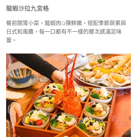
龍蝦沙拉九宮格
餐前開胃小菜，龍蝦肉Q彈鮮嫩，搭配季節蔬果與
日式和風醬，每一口都有不一樣的層次感滿足味
蕾。