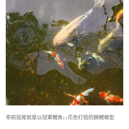
亭前這尾就是以冠軍鯉魚1:1花色打造的錦鯉模型