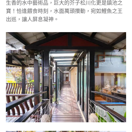
生香的水中藝術品，巨大的芥子松川化更是鎮池之
寶！恰逢餵食時刻，水面萬頭攢動，宛如鯉魚之王
出巡，讓人屏息凝神。