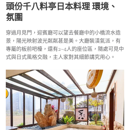
頭份千八料亭日本料理 環境、
氛圍
穿過月見門，迎賓廳可以望去餐廳中的小橋流水造
景，陽光映射波光粼粼甚是美。大廳裝潢氣派，有
專屬的板前吧檯，還有2~4人的座位區，隨處可見中
式與日式風格交融，主人家對其細節講究用心。