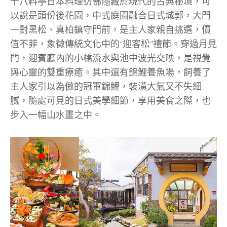
千八料亭日本料理彷彿隱藏於現代的古典秘境，可
以說是頭份後花園，中式庭園融合日式城郭，大門
一對黑松、真柏鎮守門前，是主人家親自挑選，價
值不菲，象徵傳統文化中的“迎客松”禮節。穿過月見
門，迎賓廳內的小橋流水與池中波光交映，是視覺
與心靈的雙重療癒。其中還有錦鯉養魚場，飼養了
主人家引以為傲的冠軍錦鯉，裝潢大氣又不失細
膩，隨處可見的日式美學細節，享用美食之際，也
步入一幅山水畫之中。