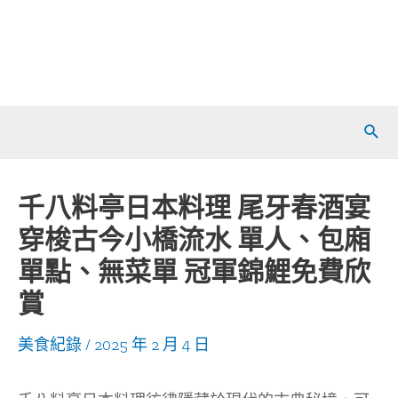
Sear
千八料亭日本料理 尾牙春酒宴
穿梭古今小橋流水 單人、包廂
單點、無菜單 冠軍錦鯉免費欣
賞
美食紀錄
/
2025 年 2 月 4 日