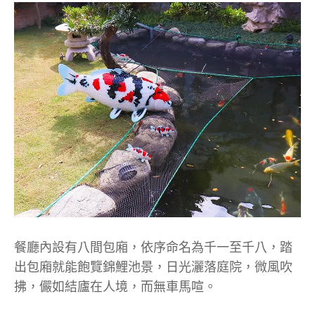
餐廳內設有八間包廂，依序命名為千一至千八，踏
出包廂就能飽覽錦鯉池景，日光灑落庭院，微風吹
拂，儼如結廬在人境，而無車馬喧。