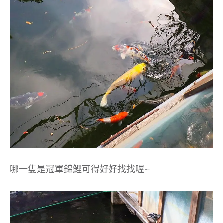
哪一隻是冠軍錦鯉可得好好找找喔~