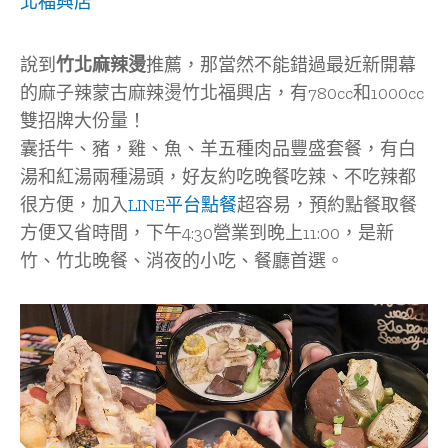
北福興店
說到
竹北麻辣燙
推薦，那當然不能錯過最近新開幕
的麻子辣蒙古麻辣燙竹北福興店，有780cc和1000cc
雙招牌大份量！
囊括牛、豬，雞、魚、羊五種肉品豐盛套餐，有白
湯和紅湯兩種湯頭，好友約吃晚餐吃辣、不吃辣都
很方便，加入
LINE平台點餐
超容易，預約點餐取餐
方便又省時間，下午4:30營業到晚上11:00，是新
竹、竹北晚餐、消夜的小吃、餐廳首選。