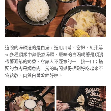
這碗的湯頭選的是白湯，選用川芎、當歸、紅棗等
20多種頂級中藥慢熬湯頭，原味的白湯喝著是順滑
帶著濃郁的奶香，會讓人不經意的一口接一口；搭
配的魚肉是鯛魚肉，燙的時間抓得很剛好吃起來不
會鬆散，肉質白皙軟綿好咬。