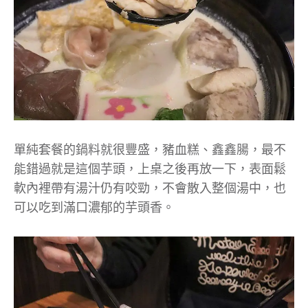
單純套餐的鍋料就很豐盛，豬血糕、鑫鑫腸，最不
能錯過就是這個芋頭，上桌之後再放一下，表面鬆
軟內裡帶有湯汁仍有咬勁，不會散入整個湯中，也
可以吃到滿口濃郁的芋頭香。