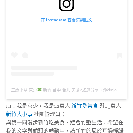
在 Instagram 查看這則貼文
三歲小草 京少
新竹 台中 台北 美食x旅遊分享（@kimjo.food.hsinchu）分享的貼文
HI！我是京少，我是22萬人
新竹愛美食
與65萬人
新竹大小事
社團管理員；
與我一同漫步新竹吃美食、體會竹塹生活，希望在
我的文字與鏡頭的轉動中，讓新竹的風於耳邊緩緩