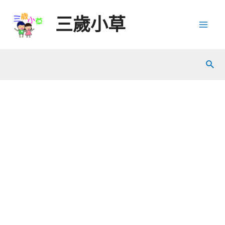
Skip
三歲小草
to
Mai
content
Men
Sear