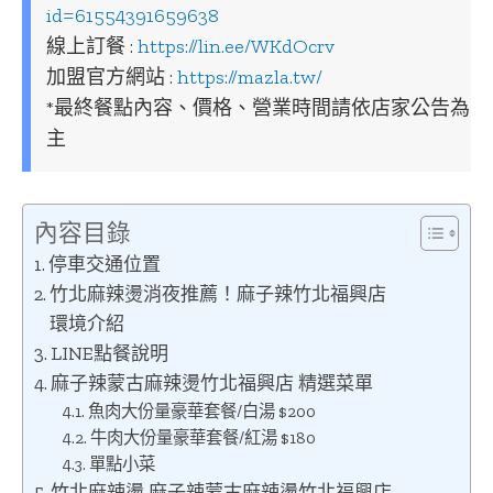
id=61554391659638
線上訂餐 :
https://lin.ee/WKdOcrv
加盟官方網站 :
https://mazla.tw/
*最終餐點內容、價格、營業時間請依店家公告為
主
內容目錄
停車交通位置
竹北麻辣燙消夜推薦！麻子辣竹北福興店
環境介紹
LINE點餐說明
麻子辣蒙古麻辣燙竹北福興店 精選菜單
魚肉大份量豪華套餐/白湯 $200
牛肉大份量豪華套餐/紅湯 $180
單點小菜
竹北麻辣燙 麻子辣蒙古麻辣燙竹北福興店