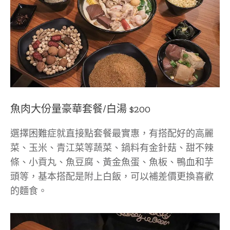
魚肉大份量豪華套餐/白湯 $200
選擇困難症就直接點套餐最實惠，有搭配好的高麗
菜、玉米、青江菜等蔬菜、鍋料有金針菇、甜不辣
條、小貢丸、魚豆腐、黃金魚蛋、魚板、鴨血和芋
頭等，基本搭配是附上白飯，可以補差價更換喜歡
的麵食。