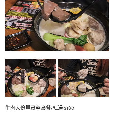
牛肉大份量豪華套餐/紅湯 $180