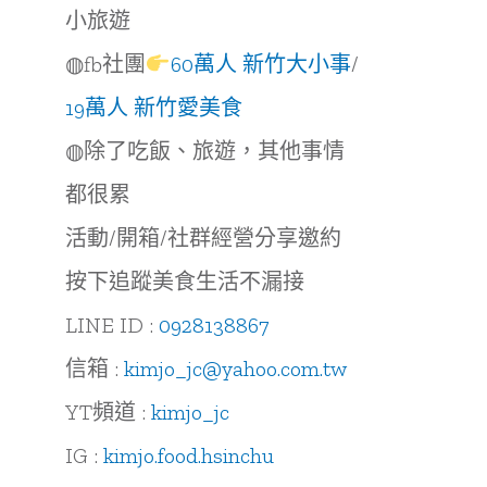
小旅遊
◍fb社團
60萬人 新竹大小事
/
19萬人 新竹愛美食
◍除了吃飯、旅遊，其他事情
都很累
活動/開箱/社群經營分享邀約
按下追蹤美食生活不漏接
LINE ID :
0928138867
信箱 :
kimjo_jc@yahoo.com.tw
YT頻道 :
kimjo_jc
IG :
kimjo.food.hsinchu