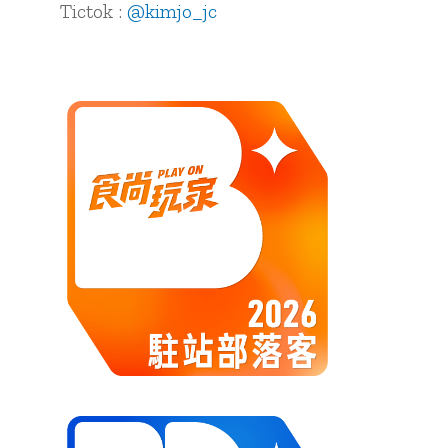
Tictok :
@kimjo_jc