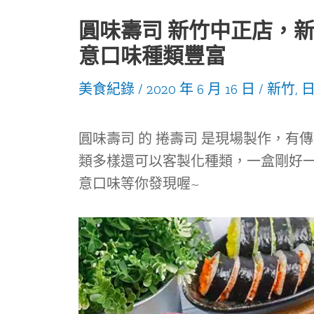
圓味壽司 新竹中正店，
意口味種類豐富
美食紀錄
/
2020 年 6 月 16 日
/
新竹
,
圓味壽司 的 捲壽司 是現場製作，
類多樣還可以客製化種類，一盒剛好
意口味等你發現喔~