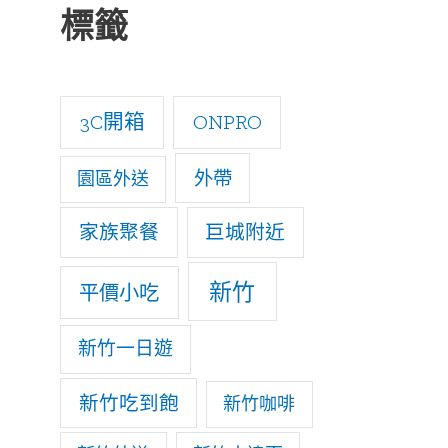
r
標籤
c
h
3C開箱
ONPRO
f
o
外帶
園區外送
r
家族聚餐
巨城附近
:
新竹
平價小吃
新竹一日遊
新竹吃到飽
新竹咖啡