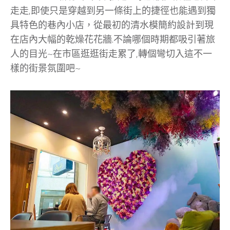
走走,即使只是穿越到另一條街上的捷徑也能遇到獨
具特色的巷內小店，從最初的清水模簡約設計到現
在店內大幅的乾燥花花牆.不論哪個時期都吸引著旅
人的目光~在市區逛逛街走累了,轉個彎切入這不一
樣的街景氛圍吧~