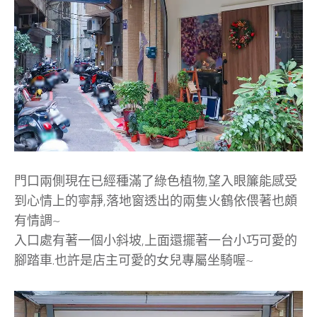
門口兩側現在已經種滿了綠色植物,望入眼簾能感受
到心情上的寧靜,落地窗透出的兩隻火鶴依偎著也頗
有情調~
入口處有著一個小斜坡,上面還擺著一台小巧可愛的
腳踏車.也許是店主可愛的女兒專屬坐騎喔~