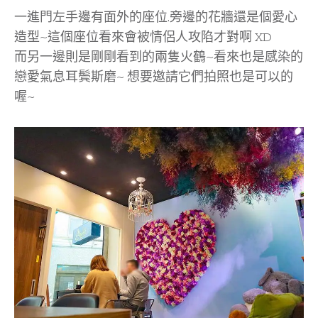
一進門左手邊有面外的座位.旁邊的花牆還是個愛心
造型~這個座位看來會被情侶人攻陷才對啊 XD
而另一邊則是剛剛看到的兩隻火鶴~看來也是感染的
戀愛氣息耳鬓斯磨~ 想要邀請它們拍照也是可以的
喔~