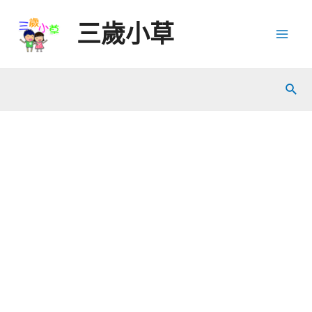
Skip
三歲小草
to
Mai
content
Men
Sear