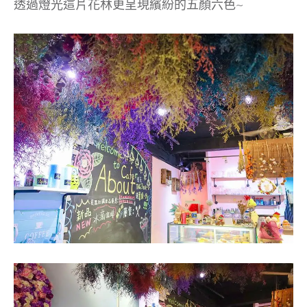
透過燈光這片花林更呈現繽紛的五顏六色~