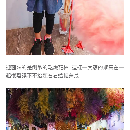
迎面來的是倒吊的乾燥花林~這樣一大簇的聚集在一
起很難讓不不抬頭看看這幅美景~