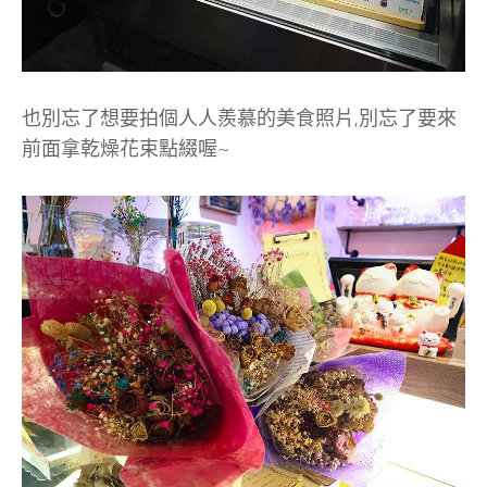
也別忘了想要拍個人人羨慕的美食照片,別忘了要來
前面拿乾燥花束點綴喔~