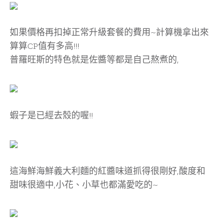
如果價格再扣掉正常升級套餐的費用~計算機拿出來
算算CP值有多高!!!
普羅旺斯的特色就是佐醬等都是自己熬煮的,
蝦子是已經去殼的喔!!
這海鮮海鮮義大利麵的紅醬味道抓得很剛好,酸度和
甜味很適中,小花、小草也都滿愛吃的~