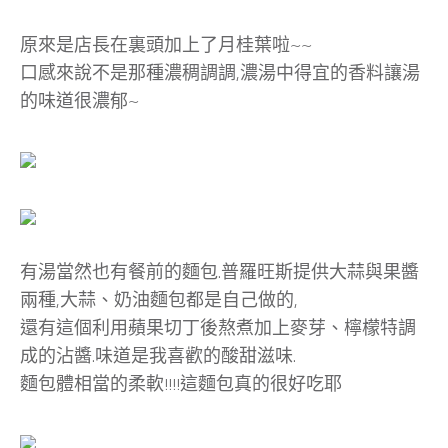
原來是店長在裏頭加上了月桂葉啦~~
口感來說不是那種濃稠調調,濃湯中得宜的香料讓湯
的味道很濃郁~
有湯當然也有餐前的麵包.普羅旺斯提供大蒜與果醬
兩種,大蒜、奶油麵包都是自己做的,
還有這個利用蘋果切丁後熬煮加上麥芽、檸檬特調
成的沾醬.味道是我喜歡的酸甜滋味.
麵包體相當的柔軟!!!!這麵包真的很好吃耶