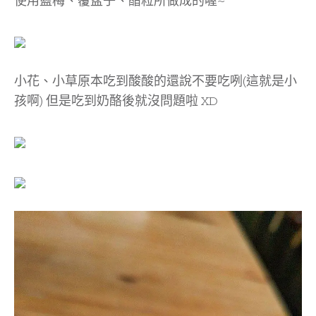
使用藍梅、覆盆子、醋粒所做成的喔~
小花、小草原本吃到酸酸的還說不要吃咧(這就是小
孩啊) 但是吃到奶酪後就沒問題啦 XD