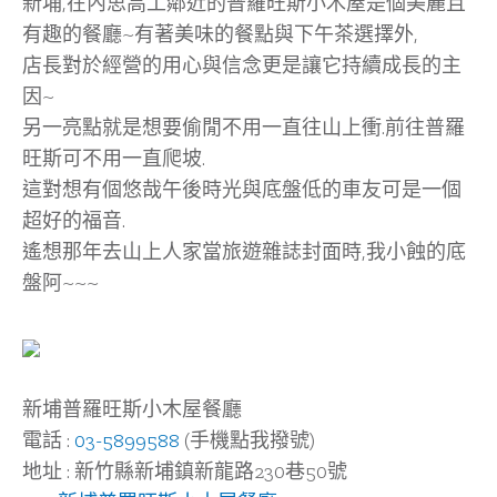
新埔,在內思高工鄰近的普羅旺斯小木屋是個美麗且
有趣的餐廳~有著美味的餐點與下午茶選擇外,
店長對於經營的用心與信念更是讓它持續成長的主
因~
另一亮點就是想要偷閒不用一直往山上衝.前往普羅
旺斯可不用一直爬坡.
這對想有個悠哉午後時光與底盤低的車友可是一個
超好的福音.
遙想那年去山上人家當旅遊雜誌封面時,我小蝕的底
盤阿~~~
新埔普羅旺斯小木屋餐廳
電話 :
03-5899588
(手機點我撥號)
地址 : 新竹縣新埔鎮新龍路230巷50號