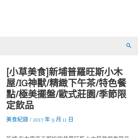
Sear
[小草美食]新埔普羅旺斯小木
屋/IG神獸/精緻下午茶/特色餐
點/極美擺盤/歐式莊園/季節限
定飲品
美食紀錄
/
2017 年 9 月 11 日