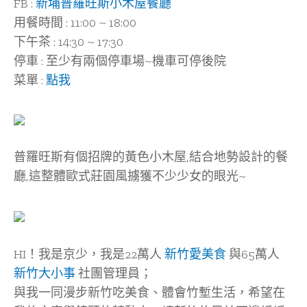
FB :
新埔普羅旺斯小木屋餐廳
用餐時間 : 11:00 ~ 18:00
下午茶 : 14:30 ~ 17:30
停車 : 至少有兩個停車場~機車可停後院
菜單 :
點我
普羅旺斯有個招牌的黃色小木屋,結合地勢設計的餐
廳,這整體歐式莊園風擄獲不少少女的眼光~
HI！我是京少，我是22萬人
新竹愛美食
與65萬人
新竹大小事
社團管理員；
與我一同漫步新竹吃美食、體會竹塹生活，希望在