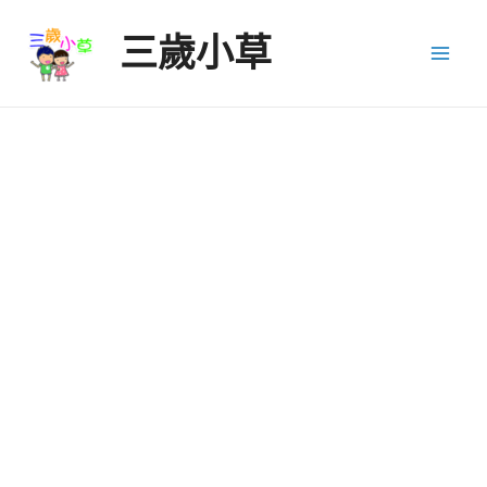
Skip
三歲小草
to
Mai
content
Men