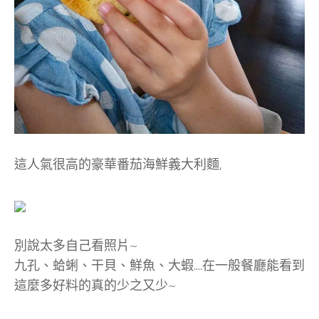
這人氣很高的豪華番茄海鮮義大利麵,
別說太多自己看照片~
九孔、蛤蜊、干貝、鮮魚、大蝦….在一般餐廳能看到
這麼多好料的真的少之又少~