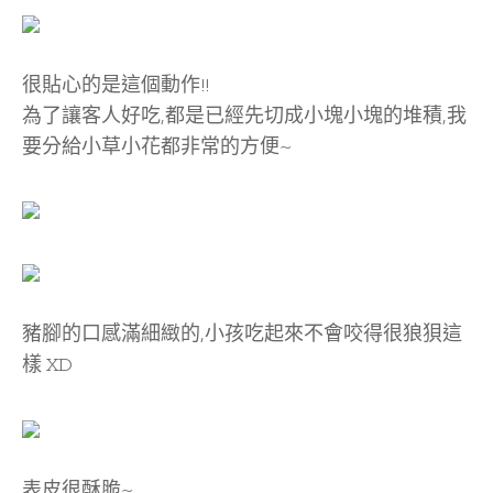
很貼心的是這個動作!!
為了讓客人好吃,都是已經先切成小塊小塊的堆積,我
要分給小草小花都非常的方便~
豬腳的口感滿細緻的,小孩吃起來不會咬得很狼狽這
樣 XD
表皮很酥脆~