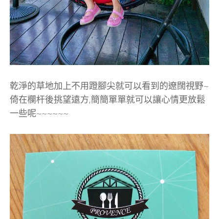
乾淨的草地加上不用蹬腳尖就可以看到的遼闊視野~
倚在欄杆後挑望遠方,簡簡單單就可以讓心情更放鬆
一些呢~~~~~~