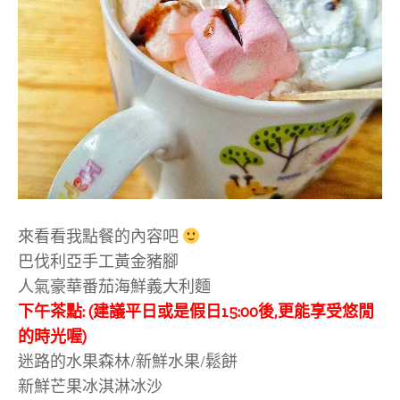
來看看我點餐的內容吧
巴伐利亞手工黃金豬腳
人氣豪華番茄海鮮義大利麵
下午茶點: (建議平日或是假日15:00後,更能享受悠閒
的時光喔)
迷路的水果森林/新鮮水果/鬆餅
新鮮芒果冰淇淋冰沙