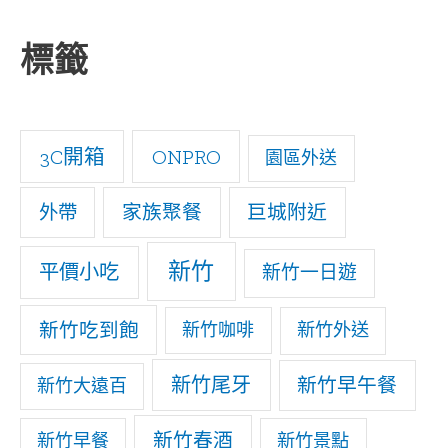
r
標籤
c
h
f
3C開箱
ONPRO
園區外送
o
家族聚餐
巨城附近
外帶
r
:
新竹
平價小吃
新竹一日遊
新竹吃到飽
新竹咖啡
新竹外送
新竹尾牙
新竹早午餐
新竹大遠百
新竹春酒
新竹早餐
新竹景點