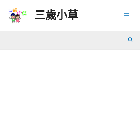
Skip
三歲小草
to
Mai
content
Men
Sear