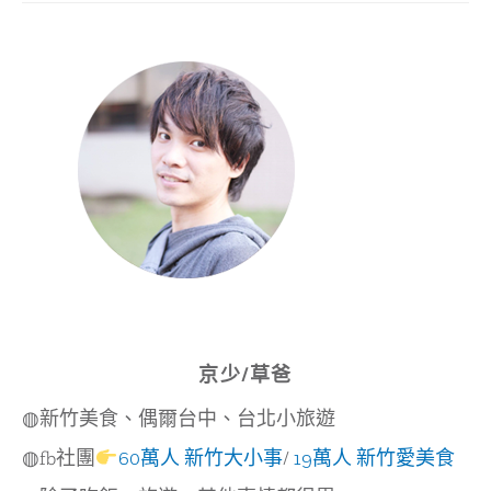
氷
喫
茶
|
台
中
黎
明
新
村
靜
謐
巷
弄
的
醃
漬
日
式
京少/草爸
刨
冰
◍新竹美食、偶爾台中、台北小旅遊
◍fb社團
60萬人 新竹大小事
/
19萬人 新竹愛美食