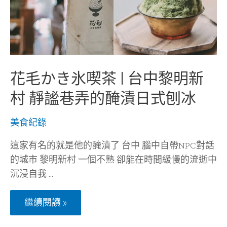
花毛かき氷喫茶 | 台中黎明新
村 靜謐巷弄的醃漬日式刨冰
美食紀錄
這家有名的就是他的醃漬了 台中 腦中自帶NPC對話
的城市 黎明新村 一個不熟 卻能在時間緩慢的流逝中
沉浸自我 …
花
繼續閱讀 »
毛
か
き