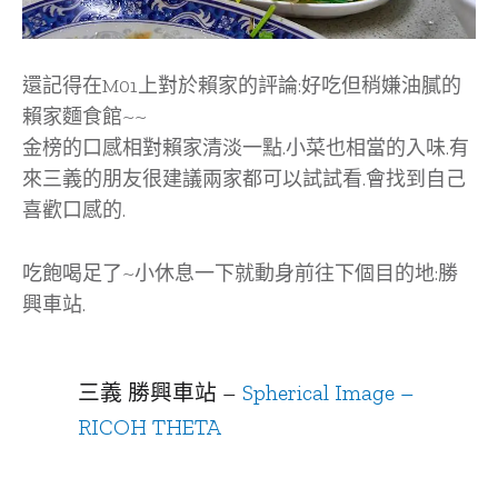
還記得在M01上對於賴家的評論:好吃但稍嫌油膩的
賴家麵食館~~
金榜的口感相對賴家清淡一點.小菜也相當的入味.有
來三義的朋友很建議兩家都可以試試看.會找到自己
喜歡口感的.
吃飽喝足了~小休息一下就動身前往下個目的地:勝
興車站.
三義 勝興車站 –
Spherical Image –
RICOH THETA