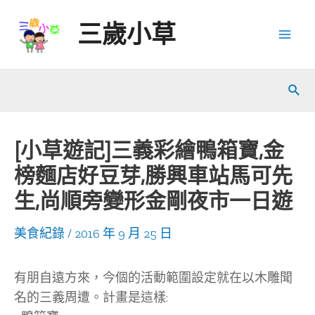
Skip
三歲小草
to
Mai
content
Men
Sear
[小草遊記]三義彩繪鴨箱寶,金
榜麵店好豆芽,勝興車站馬可先
生,尚順旁變形金剛夜市一日遊
美食紀錄
/
2016 年 9 月 25 日
有朋自遠方來，今個的活動範圍設定就在以木雕聞
名的三義周遭。計畫是這樣: