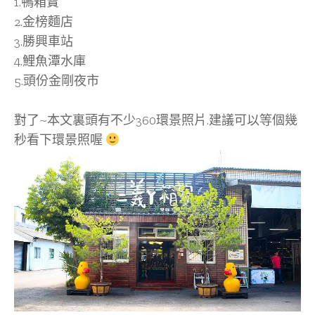
1.鴨箱寶
2.金榜麵店
3.勝興車站
4.鯉魚潭水庫
5.頭份金剛夜市
對了~本文裏頭有不少360環景照片.建議可以等個幾
秒看下環景照喔