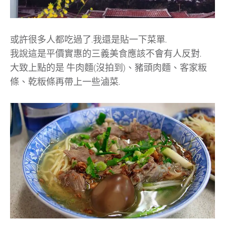
或許很多人都吃過了.我還是貼一下菜單.
我說這是平價實惠的三義美食應該不會有人反對.
大致上點的是 牛肉麵(沒拍到)、豬頭肉麵、客家粄
條、乾粄條再帶上一些滷菜.