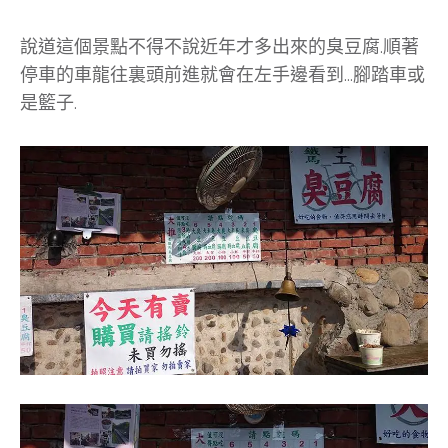
說道這個景點不得不說近年才多出來的臭豆腐.順著
停車的車龍往裏頭前進就會在左手邊看到…腳踏車或
是籃子.